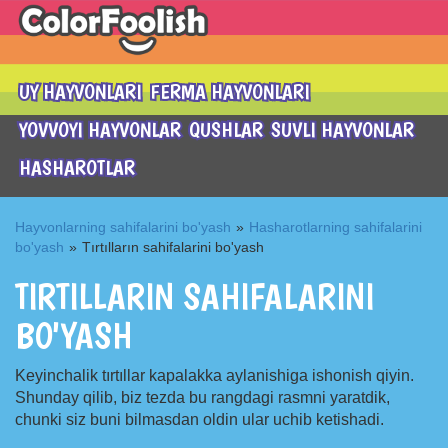
UY HAYVONLARI
FERMA HAYVONLARI
YOVVOYI HAYVONLAR
QUSHLAR
SUVLI HAYVONLAR
HASHAROTLAR
Hayvonlarning sahifalarini bo'yash
»
Hasharotlarning sahifalarini
bo'yash
»
Tırtılların sahifalarini bo'yash
TIRTILLARIN SAHIFALARINI
BO'YASH
Keyinchalik tırtıllar kapalakka aylanishiga ishonish qiyin.
Shunday qilib, biz tezda bu rangdagi rasmni yaratdik,
chunki siz buni bilmasdan oldin ular uchib ketishadi.