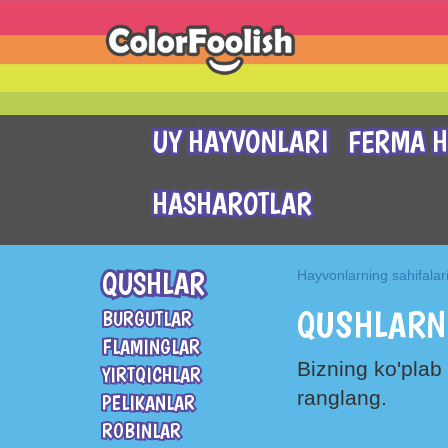
UY HAYVONLARI
FERMA H
HASHAROTLAR
QUSHLAR
Hayvonlarning sahifalar
QUSHLARNI
BURGUTLAR
FLAMINGLAR
Bizning ko'plab 
YIRTQICHLAR
ranglang.
PELIKANLAR
ROBINLAR