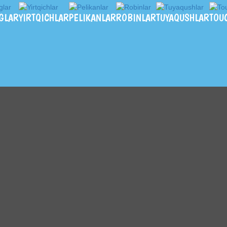
GLAR
YIRTQICHLAR
PELIKANLAR
ROBINLAR
TUYAQUSHLAR
TOU