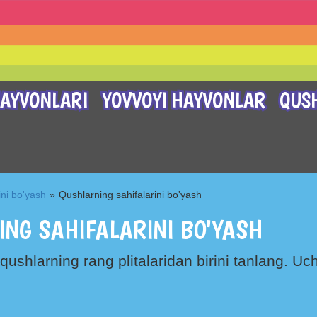
AYVONLARI
YOVVOYI HAYVONLAR
QUS
ini bo'yash
»
Qushlarning sahifalarini bo'yash
NG SAHIFALARINI BO'YASH
qushlarning rang plitalaridan birini tanlang. Uch