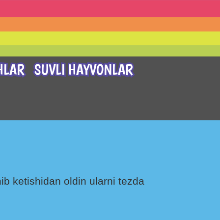
HLAR
SUVLI HAYVONLAR
ib ketishidan oldin ularni tezda