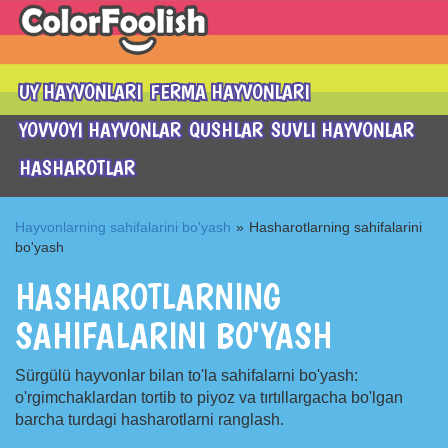
UY HAYVONLARI
FERMA HAYVONLARI
YOVVOYI HAYVONLAR
QUSHLAR
SUVLI HAYVONLAR
HASHAROTLAR
Hayvonlarning sahifalarini bo'yash
»
Hasharotlarning sahifalarini
bo'yash
HASHAROTLARNING
SAHIFALARINI BO'YASH
Sürgülü hayvonlar bilan to'la sahifalarni bo'yash:
o'rgimchaklardan tortib to piyoz va tırtıllargacha bo'lgan
barcha turdagi hasharotlarni ranglash.