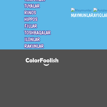
TUYALAR
RINOS
MAYMUNLAR
AYIQLA
HIPPOS
FILLAR
TOSHBAQALAR
ILONLAR
RAKUNLAR