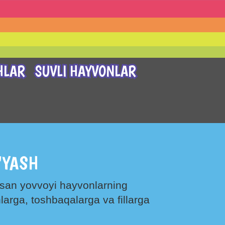
HLAR
SUVLI HAYVONLAR
'YASH
susan yovvoyi hayvonlarning
arga, toshbaqalarga va fillarga