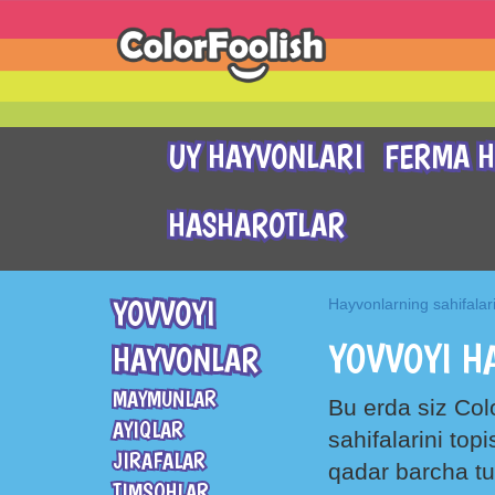
UY HAYVONLARI
FERMA H
HASHAROTLAR
YOVVOYI
Hayvonlarning sahifalar
YOVVOYI H
HAYVONLAR
MAYMUNLAR
Bu erda siz Col
AYIQLAR
sahifalarini to
JIRAFALAR
qadar barcha tu
TIMSOHLAR