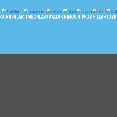
R
JIRAFALAR
TIMSOHLAR
TUYALAR
RINOS
HIPPOS
FILLAR
TOSH