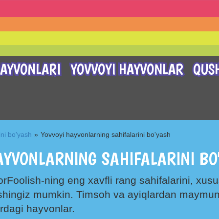
AYVONLARI
YOVVOYI HAYVONLAR
QUS
ini bo'yash
»
Yovvoyi hayvonlarning sahifalarini bo'yash
AYVONLARNING SAHIFALARINI BO
orFoolish-ning eng xavfli rang sahifalarini, xu
pishingiz mumkin. Timsoh va ayiqlardan maymunl
rdagi hayvonlar.