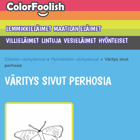
LEMMIKKIELÄIMET
MAATILAN ELÄIMET
VILLIELÄIMET
LINTUJA
VESIELÄIMET
HYÖNTEISET
Eläinten värityskuvat
»
Hyönteisten värityskuvat
»
Väritys sivut
perhosia
VÄRITYS SIVUT PERHOSIA