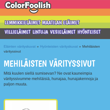
LEMMIKKIELÄIMET
MAATILAN ELÄIMET
VILLIELÄIMET
LINTUJA
VESIELÄIMET
HYÖNTEISET
Eläinten värityskuvat
»
Hyönteisten värityskuvat
»
Mehiläisten
värityssivut
MEHILÄISTEN VÄRITYSSIVUT
Mitä kuulen siellä sumisevan? Ne ovat kauneimpia
värityssivumme mehiläisiä, hunajaa, hunajakennoja ja
paljon muuta.