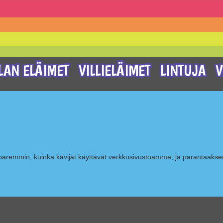
LAN ELÄIMET
VILLIELÄIMET
LINTUJA
V
 paremmin, kuinka kävijät käyttävät verkkosivustoamme, ja parantaa