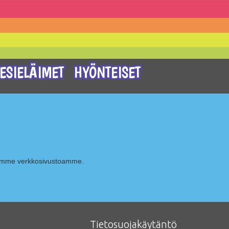
ESIELÄIMET
HYÖNTEISET
ksemme verkkosivustoamme.
Tietosuojakäytäntö