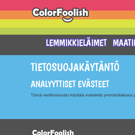
LEMMIKKIELÄIMET
MAATI
TIETOSUOJAKÄYTÄNTÖ
ANALYYTTISET EVÄSTEET
Tämä verkkosivusto käyttää evästeitä ymmärtääksesi