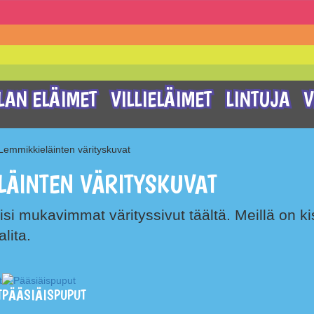
LAN ELÄIMET
VILLIELÄIMET
LINTUJA
V
Lemmikkieläinten värityskuvat
LÄINTEN VÄRITYSKUVAT
i mukavimmat värityssivut täältä. Meillä on kis
alita.
T
PÄÄSIÄISPUPUT