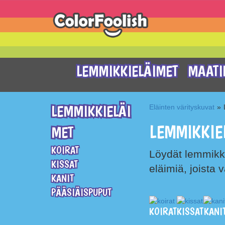
LEMMIKKIELÄIMET
MAATI
LEMMIKKIELÄI
Eläinten värityskuvat
»
LEMMIKKIE
MET
KOIRAT
Löydät lemmikkis
KISSAT
eläimiä, joista v
KANIT
PÄÄSIÄISPUPUT
KOIRAT
KISSAT
KANI