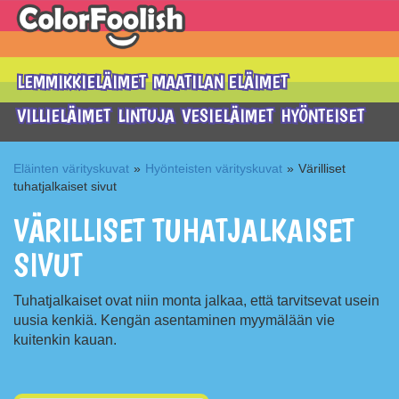
LEMMIKKIELÄIMET
MAATILAN ELÄIMET
VILLIELÄIMET
LINTUJA
VESIELÄIMET
HYÖNTEISET
Eläinten värityskuvat
»
Hyönteisten värityskuvat
»
Värilliset
tuhatjalkaiset sivut
VÄRILLISET TUHATJALKAISET
SIVUT
Tuhatjalkaiset ovat niin monta jalkaa, että tarvitsevat usein
uusia kenkiä. Kengän asentaminen myymälään vie
kuitenkin kauan.