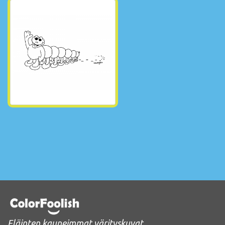
Eläinten kauneimmat värityskuvat