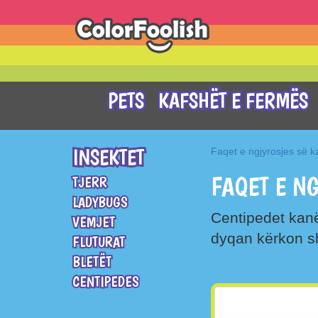
PETS
KAFSHËT E FERMËS
INSEKTET
Faqet e ngjyrosjes së 
FAQET E N
TJERR
LADYBUGS
Centipedet kan
VEMJET
dyqan kërkon 
FLUTURAT
BLETËT
CENTIPEDES