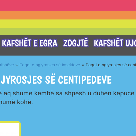
KAFSHËT E EGRA
ZOGJTË
KAFSHËT UJ
kafshëve
»
Faqet e ngjyrosjes së insekteve
»
Faqet e ngjyrosjes së cen
GJYROSJES SË CENTIPEDEVE
ë aq shumë këmbë sa shpesh u duhen këpucë të
shumë kohë.