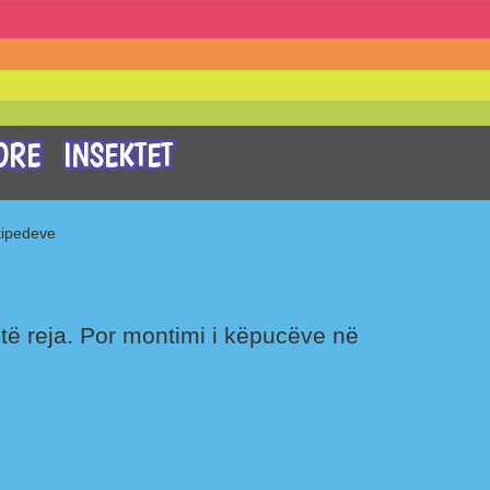
ORE
INSEKTET
tipedeve
 reja. Por montimi i këpucëve në