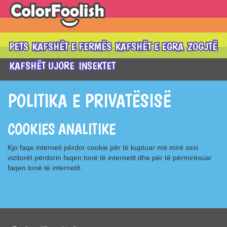
PETS
KAFSHËT E FERMËS
KAFSHËT E EGRA
ZOGJTË
KAFSHËT UJORE
INSEKTET
POLITIKA E PRIVATËSISË
COOKIES ANALITIKE
Kjo faqe interneti përdor cookie për të kuptuar më mirë sesi
vizitorët përdorin faqen tonë të internetit dhe për të përmirësuar
faqen tonë të internetit.