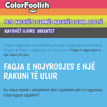
PETS
KAFSHËT E FERMËS
KAFSHËT E EGRA
ZOGJTË
KAFSHËT UJORE
INSEKTET
Faqet e ngjyrosjes së kafshëve
»
Faqet e ngjyrosjes së kafshëve
të egra
»
Faqet e ngjyrosjes së raccoons
»
Faqja e ngjyrosjes e
një rakuni të ulur
FAQJA E NGJYROSJES E NJË
RAKUNI TË ULUR
Ky rakun është i rehatshëm dhe i gatshëm për t'u ngjyrosur.
Cilat ngjyra zgjidhni?