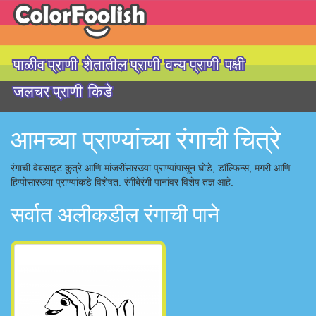
पाळीव प्राणी
शेतातील प्राणी
वन्य प्राणी
पक्षी
जलचर प्राणी
किडे
आमच्या प्राण्यांच्या रंगाची चित्रे
रंगाची वेबसाइट कुत्रे आणि मांजरींसारख्या प्राण्यांपासून घोडे, डॉल्फिन्स, मगरी आणि
हिप्पोसारख्या प्राण्यांकडे विशेषत: रंगीबेरंगी पानांवर विशेष तज्ञ आहे.
सर्वात अलीकडील रंगाची पाने