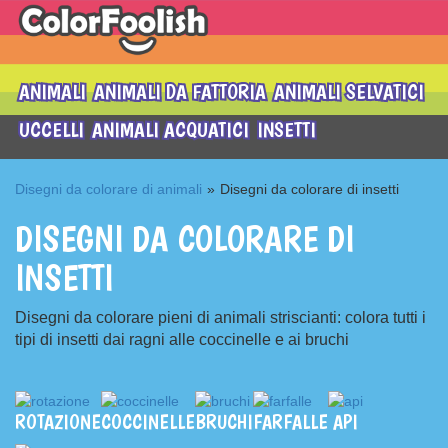
ANIMALI
ANIMALI DA FATTORIA
ANIMALI SELVATICI
UCCELLI
ANIMALI ACQUATICI
INSETTI
Disegni da colorare di animali
»
Disegni da colorare di insetti
DISEGNI DA COLORARE DI
INSETTI
Disegni da colorare pieni di animali striscianti: colora tutti i
tipi di insetti dai ragni alle coccinelle e ai bruchi
ROTAZIONE
COCCINELLE
BRUCHI
FARFALLE
API