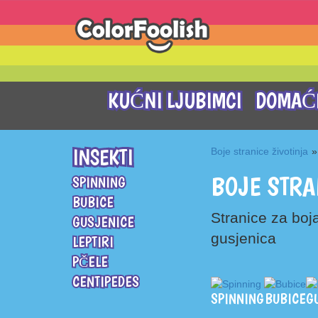
KUĆNI LJUBIMCI
DOMAĆE
INSEKTI
Boje stranice životinja
»
BOJE STRA
SPINNING
BUBICE
Stranice za boj
GUSJENICE
gusjenica
LEPTIRI
PČELE
CENTIPEDES
SPINNING
BUBICE
G