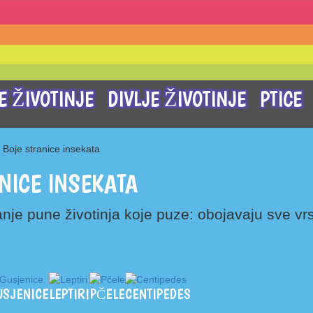
 ŽIVOTINJE
DIVLJE ŽIVOTINJE
PTICE
Boje stranice insekata
NICE INSEKATA
anje pune životinja koje puze: obojavaju sve vr
USJENICE
LEPTIRI
PČELE
CENTIPEDES