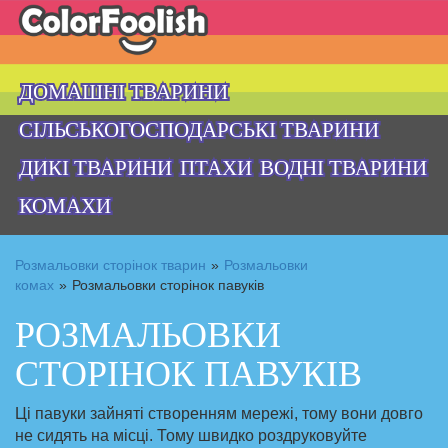
ДОМАШНІ ТВАРИНИ
СІЛЬСЬКОГОСПОДАРСЬКІ ТВАРИНИ
ДИКІ ТВАРИНИ
ПТАХИ
ВОДНІ ТВАРИНИ
КОМАХИ
Розмальовки сторінок тварин
»
Розмальовки
комах
»
Розмальовки сторінок павуків
РОЗМАЛЬОВКИ
СТОРІНОК ПАВУКІВ
Ці павуки зайняті створенням мережі, тому вони довго
не сидять на місці. Тому швидко роздруковуйте