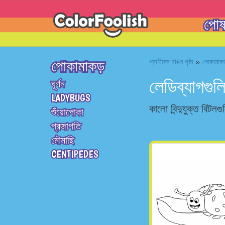
পোষা
পোকামাকড়
প্রাণীদের রঙিন পৃষ্ঠা
»
পোকামাকড়
লেডিব্যাগগুলি
ঘূর্ণন
LADYBUGS
কালো বিন্দুযুক্ত বিটল
শুঁয়োপোকা
প্রজাপতি
মৌমাছি
CENTIPEDES