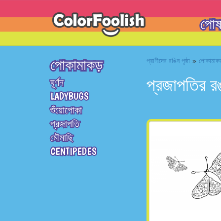
পোষা
পোকামাকড়
প্রাণীদের রঙিন পৃষ্ঠা
»
পোকামাকড়
প্রজাপতির রঙ 
ঘূর্ণন
LADYBUGS
শুঁয়োপোকা
প্রজাপতি
মৌমাছি
CENTIPEDES